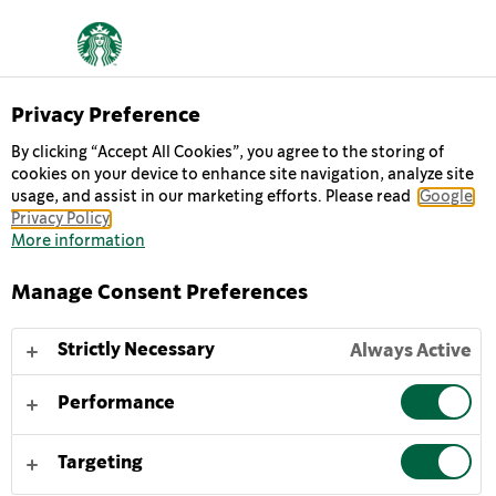
O NÁS
Privacy Preference
By clicking “Accept All Cookies”, you agree to the storing of
cookies on your device to enhance site navigation, analyze site
Každý deň chodíme do práce s nádejou, že sa nám
usage, and assist in our marketing efforts. Please read
Google
podaria dve veci: podelíme sa o skvelú kávu s našimi
Privacy Policy
priateľmi a pomôžeme urobiť svet o niečo lepším.
More information
Manage Consent Preferences
NAŠA HISTÓRIA
NAŠE POSLANIE
NAŠE HODNOTY
Strictly Necessary
Always Active
Performance
OČAKÁVAJTE VIAC
AKO LEN KÁVU.
Targeting