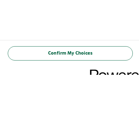
MÔŽE SA VÁM TIEŽ PÁČIŤ
Confirm My Choices
STARBUCKS® CHILLED CLASSICS