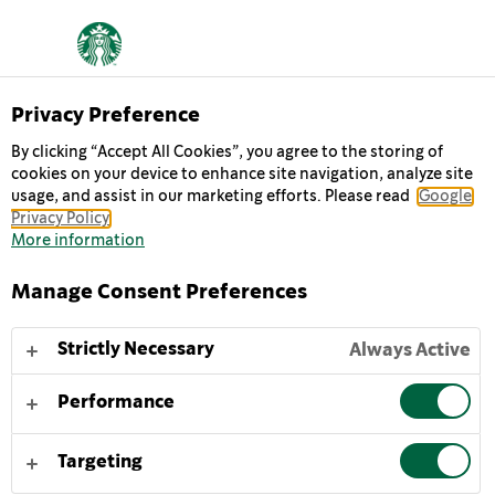
Privacy Preference
By clicking “Accept All Cookies”, you agree to the storing of
cookies on your device to enhance site navigation, analyze site
MÁTE CHUŤ NA
usage, and assist in our marketing efforts. Please read
Google
Privacy Policy
NIEČO DOBRÉ?
More information
Manage Consent Preferences
Jeden z našich najobľúbenejších nápojov. Káva
a mlieko v lahodnom spojení, ktoré pretrvalo počas
Strictly Necessary
Always Active
rokov existencie Frappuccina. Vďaka svojej príchuti je
to dokonalá pochúťka, kedykoľvek a kdekoľvek.
Performance
KLIKNITE A DOPRAJTE SI OKAMIH PÔŽITKU
Targeting