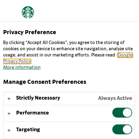
O NÁS
Privacy Preference
By clicking “Accept All Cookies”, you agree to the storing of
cookies on your device to enhance site navigation, analyze site
Každý deň chodíme do práce s nádejou, že sa nám
usage, and assist in our marketing efforts. Please read
Google
podaria dve veci: podelíme sa o skvelú kávu s našimi
Privacy Policy
priateľmi a pomôžeme urobiť svet o niečo lepším.
More information
Manage Consent Preferences
NAŠA HISTÓRIA
NAŠE POSLANIE
NAŠE HODNOTY
Strictly Necessary
Always Active
Performance
Keď sa ukážeme v tom najlepšom svetle, podávame
výkon vo svetle ľudskosti.
Targeting
REMESLO