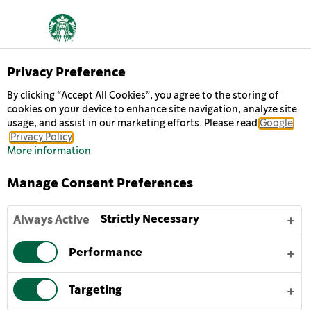
Privacy Preference
By clicking “Accept All Cookies”, you agree to the storing of
cookies on your device to enhance site navigation, analyze site
فانيليا
usage, and assist in our marketing efforts. Please read
Google
Privacy Policy
More information
السعادة في زجاجة، هذا ما تعنيه قهوة Starbucks
Frappuccino® Vanilla المثلجة، فهي مستوحاة من وصفة أصلية
Manage Consent Preferences
حقيقية لمقاهي ستاربكس. إنه مزيج لذيذ من قهوة الإسبريسو
المحمصة المميزة لدينا، والحليب الكريمي ونكهة الفانيليا الرائعة -
Strictly Necessary
Always Active
إنها التحلية المثالية، سواء كنت في المنزل أو أثناء تنقلك.
Performance
لتستمتع بأفضل مذاق لقهوة Starbucks Frappuccino® Vanilla
المثلجة، تُرجُّ برفق وتُقدم مُبَرَّدة أو مع قطع ثلج.
Targeting