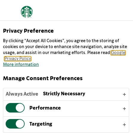
Privacy Preference
By clicking “Accept All Cookies”, you agree to the storing of
cookies on your device to enhance site navigation, analyze site
هل أنتم مستعدون
usage, and assist in our marketing efforts. Please read
Google
Privacy Policy
للانطلاق؟
More information
Manage Consent Preferences
هل تبحث عن المزيد من الانتعاش لتبقى نشيطاً؟ قهوة الإسبريسو
الثلاثية لا تمنحك جرعة واحدة فحسب، ولا جرعتين، بل ثلاث
Strictly Necessary
Always Active
جرعات قوية من قهوة الإسبريسو التي نتميز بها مع الحليب
الكريمي الإنسيابي. إنها الطريقة المثالية لبدء يومك أو لمواصلة
Performance
يوم حافل بالأعمال.
Targeting
انقر لتحصل على دفعة قوية