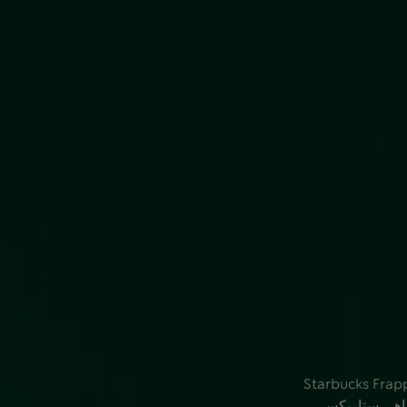
Starbucks Frappuccino® Cooki &
مقاهي ستاربكس.