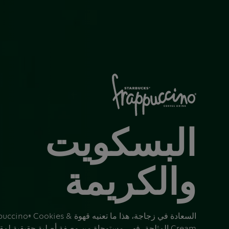
البسكويت
والكريمة
السعادة في زجاجة، هذا ما تعنيه قهوة es
Cream المثلجة، فهي مستوحاة من وصفة أصلية حقيقية ل