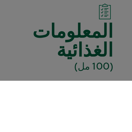
المعلومات
الغذائية
(100 مل)
كيلو جوول
273
كيلو كالوري
65
إجمالي الدهون (جم)
1,6