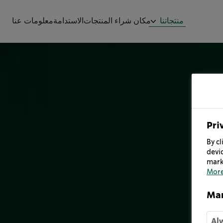
منتجاتنا
مكان شراء المنتجات
الاستدامة
معلومات عنا
Pri
By cl
devic
mark
More
Man
Al