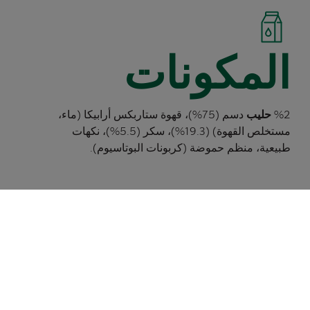
المكونات
2‏%
حليب
دسم (75%)، قهوة ستاربكس‎ أرابيكا (ماء،
مستخلص القهوة) (19.3%)، سكر (5.5%)، نكهات
طبيعية، منظم حموضة (كربونات البوتاسيوم).