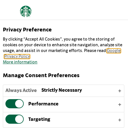
Privacy Preference
By clicking “Accept All Cookies”, you agree to the storing of
cookies on your device to enhance site navigation, analyze site
MOCHA
usage, and assist in our marketing efforts. Please read
Google
Privacy Policy
More information
السعادة في زجاجة، هذا ما تعنيه قهوة Starbucks
Frappuccino® Mocha المثلجة، فهي مستوحاة من وصفة أصلية
Manage Consent Preferences
حقيقية لمقاهي ستاربكس. إنها مزيج لذيذ من قهوتنا الإسبريسو
المحمصة المميزة، والحليب الكريمي ونكهة الشوكولاتة الغنية -
Strictly Necessary
Always Active
هذه تحلية مثالية، سواء كنت في المنزل أو أثناء تنقلك.
Performance
لتستمتع بأفضل مذاق لقهوة Starbucks Frappuccino® Mocha
المثلجة، تُرجُّ برفق وتُقدم مُبَرَّدة أو مع قطع ثلج.
Targeting