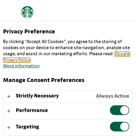
Privacy Preference
By clicking “Accept All Cookies”, you agree to the storing of
cookies on your device to enhance site navigation, analyze site
COOKIES & CREAM
usage, and assist in our marketing efforts. Please read
Google
Privacy Policy
More information
Felicidade numa garrafa, o café gelado Starbucks
Frappuccino® Cookies & Cream é inspirado num
Manage Consent Preferences
verdadeiro original da cafetaria Starbucks. Uma
deliciosa combinação do nosso icónico café espresso
Strictly Necessary
Always Active
e creme de leite, é perfeito para aproveitar uma pausa
para café e biscoitos em casa ou na rua.
Performance
Para melhor desfrutar do café gelado Starbucks
Targeting
Frappuccino® Cookies & Cream, agite suavemente e