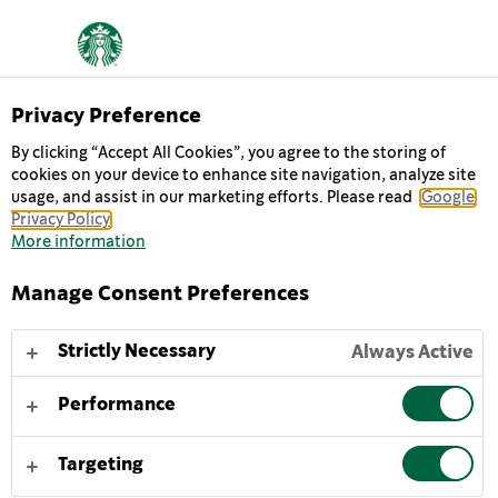
Privacy Preference
By clicking “Accept All Cookies”, you agree to the storing of
cookies on your device to enhance site navigation, analyze site
O DUPLO PARA O
usage, and assist in our marketing efforts. Please read
Google
Privacy Policy
SEU DIA
More information
Manage Consent Preferences
Um café duplo irreverente que combina o nosso
espresso 100% Arábica e a suavidade do creme de
Strictly Necessary
Always Active
leite. O boost de café perfeito para começar o dia ou
para manter os níveis de energia nos dias mais
Performance
agitados.
Targeting
CLIQUE PARA MAIS ENERGIA