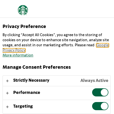
Privacy Preference
By clicking “Accept All Cookies”, you agree to the storing of
cookies on your device to enhance site navigation, analyze site
PRONTO PARA
usage, and assist in our marketing efforts. Please read
Google
Privacy Policy
TUDO?
More information
Manage Consent Preferences
Precisa de um boost de café extra para manter os
níveis de energia? O nosso Tripleshot Espresso dá-lhe
Strictly Necessary
Always Active
não um, não dois, mas TRÊS shots do nosso icónico
café, ao qual adicionamos um suave creme de leite. A
Performance
forma perfeita de começar o dia ou para manter os
níveis de energia nos dias mais agitados.
Targeting