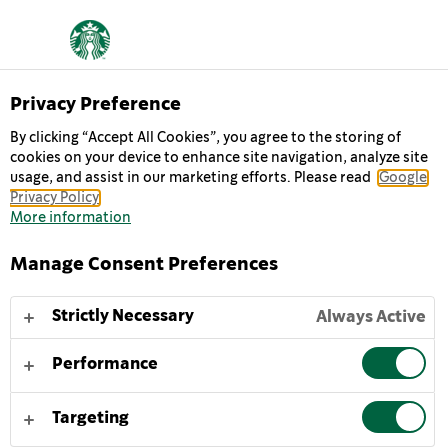
Privacy Preference
By clicking “Accept All Cookies”, you agree to the storing of
cookies on your device to enhance site navigation, analyze site
CAFÉ
usage, and assist in our marketing efforts. Please read
Google
Privacy Policy
More information
Felicidade numa garrafa, o café gelado Starbucks
Frappuccino® é inspirado num verdadeiro original da
Manage Consent Preferences
cafetaria Starbucks. É uma mistura indulgente do
nosso café torrado espresso de assinatura e leite
Strictly Necessary
Always Active
fresco e cremoso – o deleite perfeito em casa ou em
viagem.
Performance
Para desfrutar do café gelado Starbucks Frappuccino®,
Targeting
agite suavemente e sirva fresco ou com gelo.