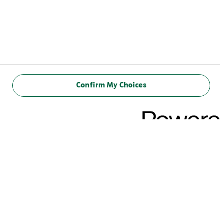
Confirm My Choices
NAUTI VIELÄ KUN
EHDIT!
Uusi rajoitetun ajan tarjous: Sip of Joy. Kahvilasuosikkeihimme
perustuva klassikko uudella vivahteella. Täydellinen tapa
ravistella päivittäisiä rutiineja. Nauti jokapäiväisestä
kahvihetkestä milloin ja missä tahansa.