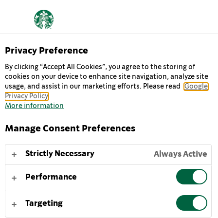
SAATAVILLA RAJOITETUN AJAN
Privacy Preference
HALUAISITKO
By clicking “Accept All Cookies”, you agree to the storing of
cookies on your device to enhance site navigation, analyze site
usage, and assist in our marketing efforts. Please read
SIEMAUKSEN ILOA?
Google
Privacy Policy
More information
Oletko valmis siemaukseen iloa? Nosta kantta ja
Manage Consent Preferences
nautiskele ennen kuin jatkat päivääsi.
Tarjoile jäähdytettynä tai jäillä. Ravista hellävaraisesti
Strictly Necessary
Always Active
herättääksesi aromit.
Performance
LISÄTIETOA
Targeting