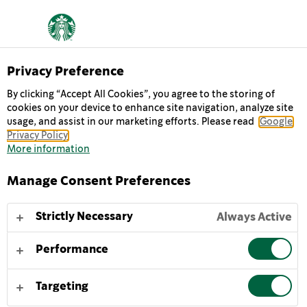
Privacy Preference
By clicking “Accept All Cookies”, you agree to the storing of
Starbucks® Chilled Coffee
cookies on your device to enhance site navigation, analyze site
usage, and assist in our marketing efforts. Please read
Google
Privacy Policy
TUOTTEEMME
More information
Starbucks® Chilled Classics
Starbucks Doubleshot® Espresso
Manage Consent Preferences
Starbucks Frappuccino® Drink
Strictly Necessary
Always Active
TIETOA MEISTÄ
Tietoa meistä
Performance
Ostopaikat
Ympäristöystävällisyys
Targeting
Starbucks-pääsivusto