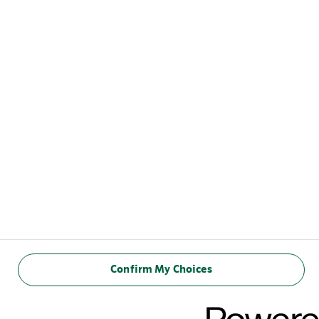
YHTEYDENOTTO
hello@arlafoods.com
SUOMI
EVÄSTEKÄYTÄNTÖ
TIETOSUOJASELOSTE
Confirm My Choices