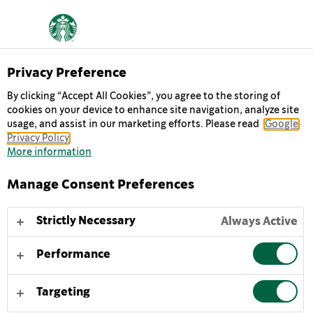
Privacy Preference
By clicking “Accept All Cookies”, you agree to the storing of
cookies on your device to enhance site navigation, analyze site
COFFEE
usage, and assist in our marketing efforts. Please read
Google
Privacy Policy
More information
Pullollinen hyvää mieltä. Starbucks Frappuccino® iced
coffee on saanut innoitusta aidosta Starbucks-
Manage Consent Preferences
kahvilaklassikosta. Nautinnollinen yhdistelmä
tunnusomaista espressopaahdettua kahviamme ja
Strictly Necessary
Always Active
viileää, kermaista maitoa – verraton herkku niin
kotona kuin reissussa.
Performance
Kun haluat parhaan Starbucks Frappuccino® iced coffee
Targeting
-elämyksen, ravista hellävaraisesti ja tarjoile