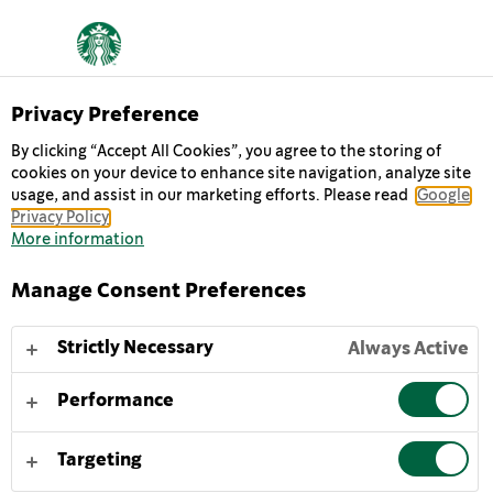
Privacy Preference
Chilled Classics
By clicking “Accept All Cookies”, you agree to the storing of
CAFFÈ LATTE SEM
cookies on your device to enhance site navigation, analyze site
usage, and assist in our marketing efforts. Please read
Google
AÇÚCAR
Privacy Policy
More information
Caffè Latte sem Açúcar gelado Starbucks®: Versão mais
Manage Consent Preferences
light, sem açúcar nem lactose*. Um boost de energia
refrescante que não compromete o sabor. Saboreie
Strictly Necessary
Always Active
gelado a qualquer hora e em qualquer lugar.
Performance
Para desfrutar do melhor do nosso saboroso Caffè
Latte sem Açúcar Starbucks®, sirva frio ou com gelo e
Targeting
agite suavemente para despertar os sabores.