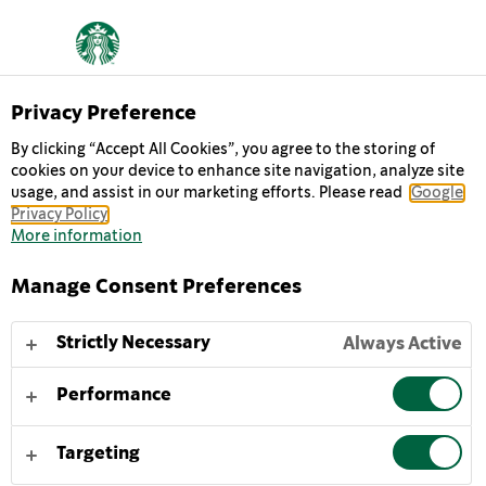
ΣΧΕΤΙΚΑ ΜΕ ΕΜΑΣ
Privacy Preference
By clicking “Accept All Cookies”, you agree to the storing of
cookies on your device to enhance site navigation, analyze site
Πάμε στις δουλειές μας κάθε μέρα με την ελπίδα να
usage, and assist in our marketing efforts. Please read
Google
απολαύσουμε έναν υπέροχο καφέ με τους φίλους μας και
Privacy Policy
να βοηθήσουμε να γίνει ο κόσμος λίγο καλύτερος.
More information
Manage Consent Preferences
Η ΙΣΤΟΡΙΑ ΜΑΣ
Η ΑΠΟΣΤΟΛΉ ΜΑΣ
ΟΙ ΑΞΙΕΣ ΜΑΣ
Ι
Strictly Necessary
Always Active
Performance
Ο ΚΑΦΈΣ ΔΕΝ ΕΊΝΑΙ Η
ΜΌΝΗ ΜΑΣ ΔΙΆΣΤΑΣΗ.
Targeting