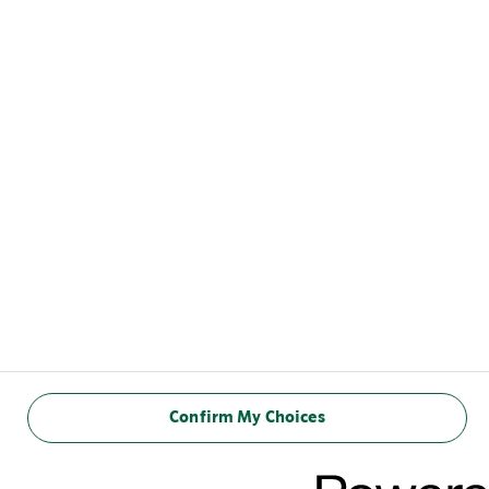
ΣΧΕΤΙΚΑ ΜΕ ΕΜΑΣ
Σχετικά με εμάς
Πού να ψωνίσετε
Βιωσιμότητα
Κύρια ιστοσελίδα της Starbucks
ΕΠΙΚΟΙΝΩΝΙΑ
hello@arlafoods.com
ΕΛΛΑΔΑ
Confirm My Choices
ΠΟΛΙΤΙΚΗ ΧΡΗΣΗΣ COOKIES
ΔΗΛΩΣΗ ΑΠΟΡΡΗΤΟΥ