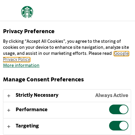
ΣΧΕΤΙΚΑ ΜΕ ΕΜΑΣ
Privacy Preference
By clicking “Accept All Cookies”, you agree to the storing of
cookies on your device to enhance site navigation, analyze site
Πάμε στις δουλειές μας κάθε μέρα με την ελπίδα να
usage, and assist in our marketing efforts. Please read
Google
απολαύσουμε έναν υπέροχο καφέ με τους φίλους μας και
Privacy Policy
να βοηθήσουμε να γίνει ο κόσμος λίγο καλύτερος.
More information
Manage Consent Preferences
Η ΙΣΤΟΡΙΑ ΜΑΣ
Η ΑΠΟΣΤΟΛΉ ΜΑΣ
ΟΙ ΑΞΙΕΣ ΜΑΣ
Ι
Strictly Necessary
Always Active
Performance
Όταν δίνουμε τον καλύτερό μας εαυτό, οι επιδόσεις μας
έχουν ανθρώπινη διάσταση.
Targeting
ΤΕΧΝΗ