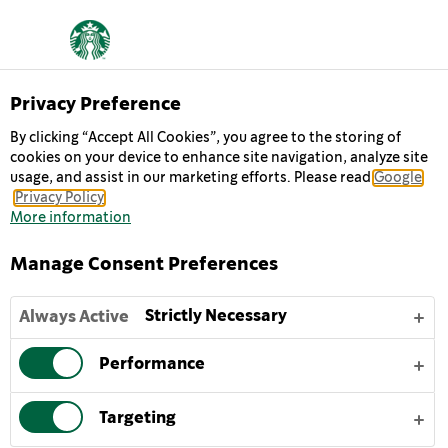
STARBUCKS
Privacy Preference
By clicking “Accept All Cookies”, you agree to the storing of
DOUBLESHOT®
cookies on your device to enhance site navigation, analyze site
usage, and assist in our marketing efforts. Please read
Google
ESPRESSO
Privacy Policy
More information
:Starbucks®‎ Doubleshot® Espresso جرعتان قويتان
Manage Consent Preferences
ومضاعفتان من قهوة الإسبريسو المميزة مع الحليب الكريمي
الإنسيابي. تناول جرعة مضاعفة في أي وقت تحتاج فيه إلى دفعة
Strictly Necessary
Always Active
سريعة، إنها مثالية لبدء يومك أو للحفاظ على نشاطك خلال الأيام
الحافلة.
Performance
لتستمتع بأفضل مذاق لقهوة Starbucks Doubleshot®
Espresso المثلجة اللذيذة، تُقدم مُبَرَّدة أو مع قطع ثلج، وتُرجَ
Targeting
برفق لإطلاق النكهات الكامنة فيها.