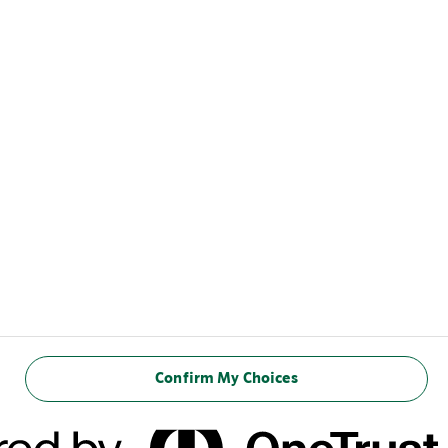
صفحة ستاربكس‎ الرئيسىة
تواصل معنا
hello@arlafoods.com
قطر
سياسة ملفات تعريف الارتباط
بيان الخصوصية
Confirm My Choices