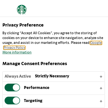
Privacy Preference
By clicking “Accept All Cookies”, you agree to the storing of
قهوة Starbucks®‎‏ المُبَرَّدة
cookies on your device to enhance site navigation, analyze site
usage, and assist in our marketing efforts. Please read
Google
Privacy Policy
منتجاتنا
More information
Starbucks® Chilled Classics
Starbucks Doubleshot® Espresso
Manage Consent Preferences
Starbucks®‎ Tripleshot™ Espresso
مشروب Starbucks® Frappuccino
Strictly Necessary
Always Active
معلومات عنا
Performance
معلومات عنا
مكان شراء المنتجات
Targeting
الاستدامة