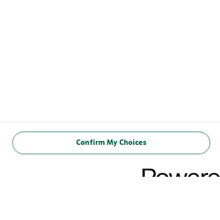
Confirm My Choices
ODKRYJ I POKOCHAJ,
PÓKI JESZCZE CZAS!