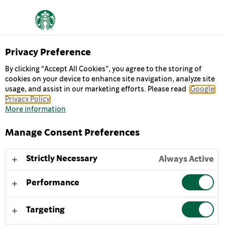
EDYCJA LIMITOWANA
Privacy Preference
PRAGNIENIE
By clicking “Accept All Cookies”, you agree to the storing of
cookies on your device to enhance site navigation, analyze site
usage, and assist in our marketing efforts. Please read
SŁONECZNEGO
Google
Privacy Policy
More information
RESETU?
Manage Consent Preferences
Gotowi na eskapadę? Zanurz się w spokoju i odkryj
Strictly Necessary
Always Active
swoją strefę wyciszenia. Każdy łyk to powiew lata.
Znajdź swoją spokojną przystań w domu lub w podróży
Performance
z naszą limitowaną edycją schłodzonej kawy o smaku
pistacjowym.
Targeting
WIĘCEJ INFORMACJI