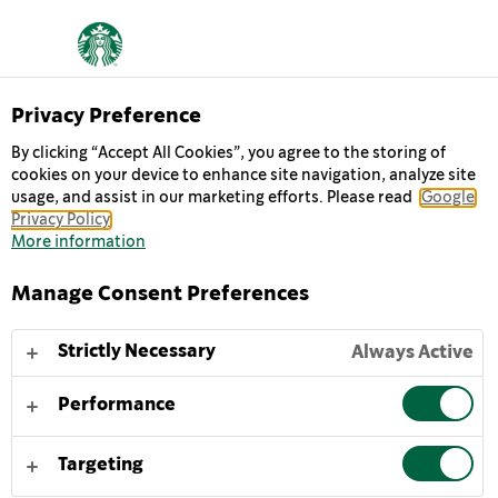
Privacy Preference
Chilled Classics
By clicking “Accept All Cookies”, you agree to the storing of
GRANDE CARAMEL
cookies on your device to enhance site navigation, analyze site
usage, and assist in our marketing efforts. Please read
Google
MACCHIATO
Privacy Policy
More information
Starbucks® Grande Caramel Macchiato: Schłodzona
Manage Consent Preferences
mieszanka wyrazistego espresso i kremowego mleka z
nutą karmelu. Ten sam wspaniały smak – teraz w
Strictly Necessary
Always Active
jeszcze większym kubku! Orzeźwiający napój idealny w
dowolnym miejscu i czasie.
Performance
Naszą pyszną kawę Starbucks® Grande Caramel
Targeting
Macchiato podawaj schłodzoną lub z lodem – wtedy