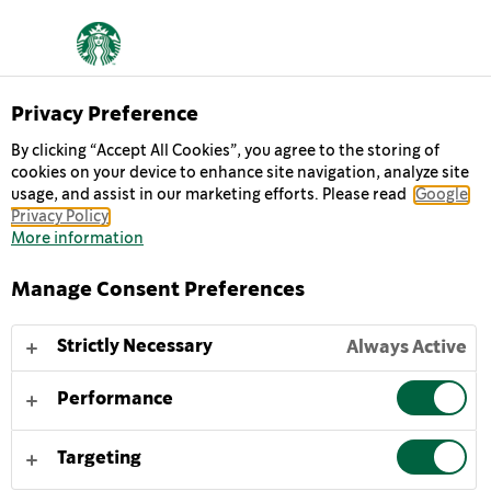
OM OSS
Privacy Preference
By clicking “Accept All Cookies”, you agree to the storing of
cookies on your device to enhance site navigation, analyze site
Hver dag går vi på jobb i håp om å oppnå to ting: å
usage, and assist in our marketing efforts. Please read
Google
dele utsøkt kaffe med vennene våre og bidra til å gjøre
Privacy Policy
verden til et litt bedre sted.
More information
Manage Consent Preferences
VÅR HISTORIE
VÅRT OPPDRAG
VÅRE VERDIER
HIST
Strictly Necessary
Always Active
Performance
Vi ønsker å yte vårt beste og setter medmenneskelighet
i sentrum for alt vi gjør.
Targeting
HÅNDVERK