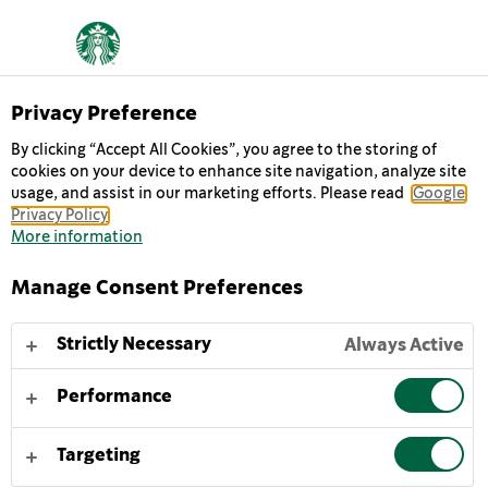
Privacy Preference
Chilled Classics
By clicking “Accept All Cookies”, you agree to the storing of
MULTISERVE CARAMEL
cookies on your device to enhance site navigation, analyze site
usage, and assist in our marketing efforts. Please read
Google
MACCHIATO
Privacy Policy
More information
De Starbucks® Multiserve Caramel Macchiato: Een
Manage Consent Preferences
gekoelde blend van stevige espresso, romige melk en
de smaak van karamel, nu verkrijgbaar voor thuis.
Strictly Necessary
Always Active
Dezelfde geweldige smaak, grotere verpakking voor
meer koffiemomenten.
Performance
Om optimaal van onze heerlijke Starbucks® Multiserve
Targeting
Caramel Macchiato te genieten, serveer je deze