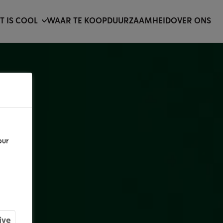
IT IS COOL
WAAR TE KOOP
DUURZAAMHEID
OVER ONS
our
ive