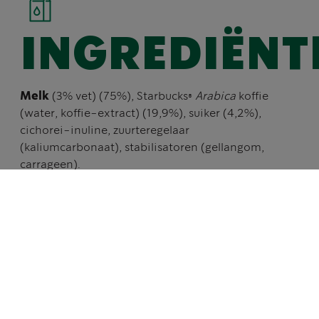
INGREDIËNT
Melk
(3% vet) (75%), Starbucks®
Arabica
koffie
(water, koffie-extract) (19,9%), suiker (4,2%),
cichorei-inuline, zuurteregelaar
(kaliumcarbonaat), stabilisatoren (gellangom,
carrageen).