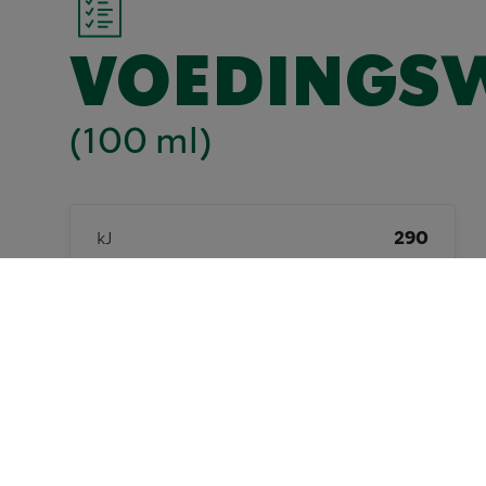
VOEDINGS
(100 ml)
kJ
290
Kcal
69
Totaal vetgehalte (g)
2,3
Verzadigd vet (g)
1,5
Totaal koolhydraten (g)
8,8