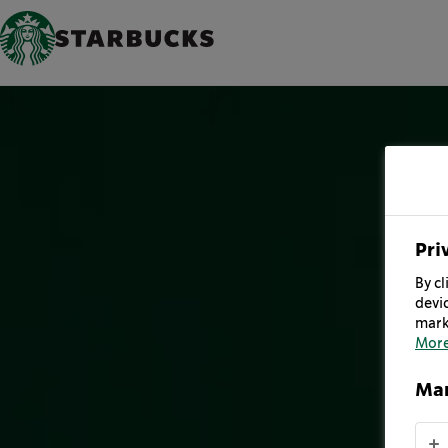
Pri
By cl
devic
mark
More
Man