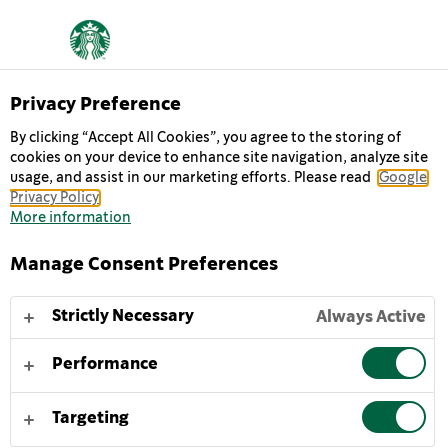
LIMITED EDITION
Privacy Preference
EINE PORTION
By clicking “Accept All Cookies”, you agree to the storing of
cookies on your device to enhance site navigation, analyze site
usage, and assist in our marketing efforts. Please read
DOLCE VITA
Google
Privacy Policy
More information
Lust auf eine Sommerfrische? Dann gönn dir eine
Manage Consent Preferences
kleine Auszeit und schwelge in mediterranem
Lebensgefühl. Jeder Schluck unseres Limited Edition
Strictly Necessary
Always Active
Pistachio Flavour Chilled Coffee schmeckt nach
Sommer, Sonne und Leichtigkeit. Hol dir deine Portion
Performance
Dolce Vita – für zu Hause oder unterwegs.
Targeting
MEHR INFOS