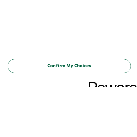
Confirm My Choices
GREIF ZU, BEVOR DIE
SAISON VORBEI IST!
Unser neues saisonales Special: Limited Edition Pistachio
Flavour Chilled Coffee. Dieser neu interpretierte Klassiker wurde
von unseren Coffee-House-Lieblingskaffees inspiriert und