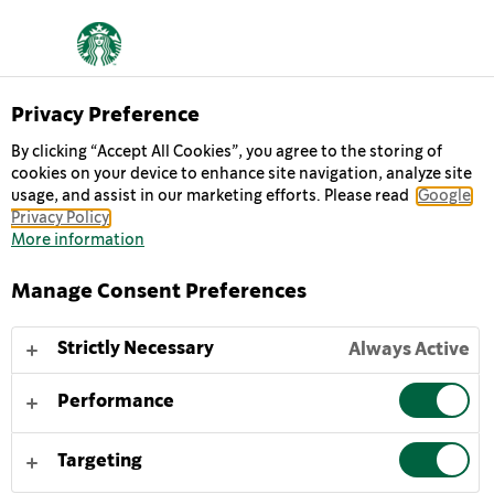
Privacy Preference
Chilled Classics
By clicking “Accept All Cookies”, you agree to the storing of
MULTISERVE
cookies on your device to enhance site navigation, analyze site
usage, and assist in our marketing efforts. Please read
Google
CAPPUCCINO
Privacy Policy
More information
Starbucks® Multiserve Cappuccino: Gekühlte Mischung
Manage Consent Preferences
aus intensivem Espresso und samtiger Milch mit
einem Hauch Kakao, jetzt erhältlich für zu Hause. Der
Strictly Necessary
Always Active
gleiche tolle Geschmack – in einer größeren
Verpackung für mehr Kaffeemomente.
Performance
Unser köstlicher Starbucks® Multiserve Cappuccino
Targeting
schmeckt am besten gekühlt oder auf Eis und leicht