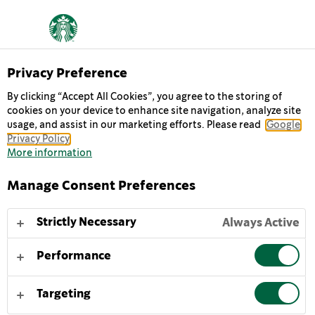
O NÁS
Privacy Preference
By clicking “Accept All Cookies”, you agree to the storing of
cookies on your device to enhance site navigation, analyze site
Každý den jdeme do práce a těšíme se na dvě věci:
usage, and assist in our marketing efforts. Please read
Google
dáme si skvělou kávu s přáteli a pomůžeme trochu
Privacy Policy
změnit svět k lepšímu.
More information
Manage Consent Preferences
NAŠE HISTORIE
NAŠE POSLÁNÍ
NAŠE HODNOTY
Z
Strictly Necessary
Always Active
Performance
Pokud ze sebe vydáme to nejlepší, dosáhneme výsledků
skrze prizma lidskosti.
Targeting
ŘEMESLO