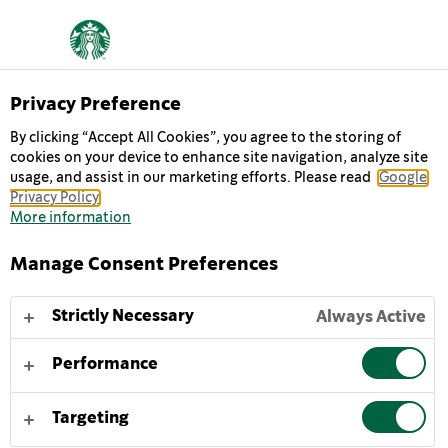
DÉVELOPPEMENT
Privacy Preference
By clicking “Accept All Cookies”, you agree to the storing of
DURABLE
cookies on your device to enhance site navigation, analyze site
usage, and assist in our marketing efforts. Please read
Google
Privacy Policy
More information
« Alors que nous célébrons les 50 ans de Starbucks,
nous réfléchissons aux moyens de réinventer l'avenir
Manage Consent Preferences
tout en continuant à inspirer et à nourrir l'esprit
humain. »
Strictly Necessary
Always Active
Michelle Burns, Senior Vice-Président, Global Coffee,
Tea and Cocoa, Starbucks5
Performance
Targeting