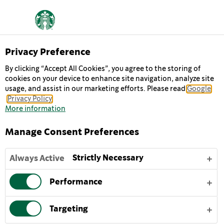
الاستدامة
Privacy Preference
By clicking “Accept All Cookies”, you agree to the storing of
cookies on your device to enhance site navigation, analyze site
"بينما نحتفل بمرور 50 عاماً على تأسيس ستاربكس، نتطلع إلى
usage, and assist in our marketing efforts. Please read
Google
الأمام بحثاً عن طرق يمكننا من خلالها إعادة تخيل المستقبل
Privacy Policy
والاستمرار في إلهام الروح الإنسانية ورعايتها".
More information
ميشيل بيرنز، نائب الرئيس التنفيذي العالمي لمنتجات القهوة
Manage Consent Preferences
والشاي والكاكاو في ستاربكس.
Strictly Necessary
Always Active
Performance
"بالنسبة للمزارعين ومجتمعاتهم، نحن نعلم أهمية العمل معاً
Targeting
للتصدي للتحديات التي يواجهونها فيما يتعلق بتغير المناخ، والتي