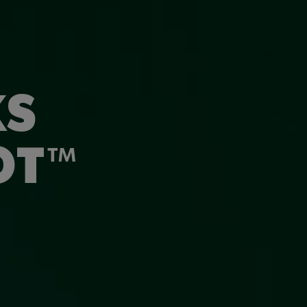
KS
OT™