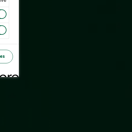
ive
es