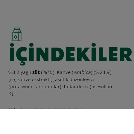
İÇINDEKILER
%3,2 yaglı
süt
(%75), Kahve (
Arabica
) (%24,9)
(su, kahve ekstraktı), asitlik düzenleyici
(potasyum karbonatlar), tatlandırıcı (asesülfam
K).
*Şeker ilavesiz. DOĞAL OLARAK ŞEKER İÇERİR.