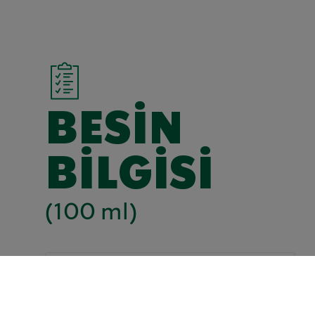
BESIN
BILGISI
(100 ml)
kJ
208
Kcal
50