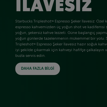
İLAVESIZ
Starbucks Tripleshot™ Espresso Şeker İlavesiz: Özel
espresso kahvemizden üç yoğun shot ve kadifemsi sü
yoğun, şekersiz kahve lezzeti. Güne başlangıç yapm
yoğun günlerde tazelenmenin mükemmel bir yolu. 
Tripleshot™ Espresso Şeker İlavesiz hazır soğuk kah
iyi şekilde çıkarmak için kahveyi hafifçe çalkalayın 
buzla servis edin.
DAHA FAZLA BILGI