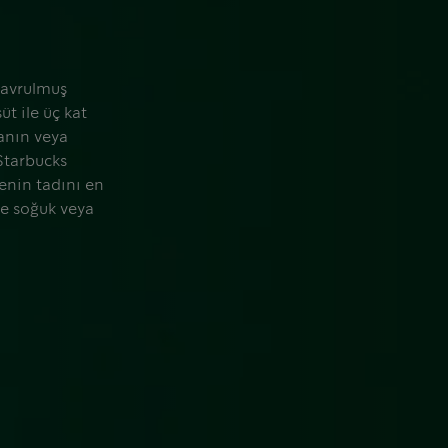
 kavrulmuş
t ile üç kat
anın veya
Starbucks
venin tadını en
ve soğuk veya