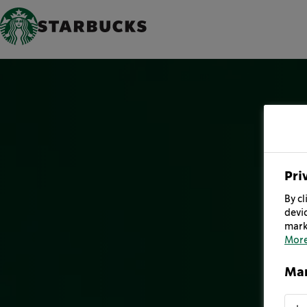
Pri
By cl
devic
mark
More
Man