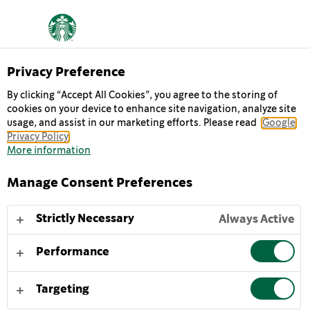
Privacy Preference
Chilled Classics
By clicking “Accept All Cookies”, you agree to the storing of
VANILLA BEAN
cookies on your device to enhance site navigation, analyze site
usage, and assist in our marketing efforts. Please read
Google
MACCHIATO
Privacy Policy
More information
Starbucks® Vanilla Bean Macchiato: En iskall blandning
Manage Consent Preferences
av kraftfull epresso, krämig mjölk och extrakt från
vaniljstång. En uppiggande boost som är perfekt var
Strictly Necessary
Always Active
som helst, när som helst. För en läcker smakupplevelse
av vår Starbucks® Vanilla Bean Macchiato: servera den
Performance
iskall eller hälld över is och skaka försiktigt för att
väcka smakerna.
Targeting