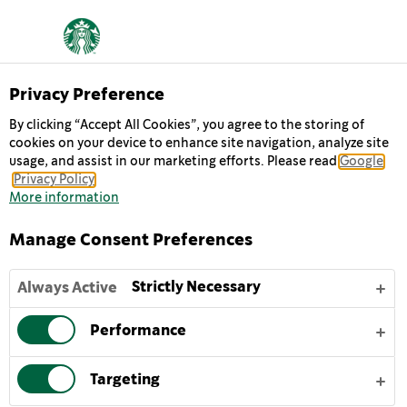
STARBUCKS
Privacy Preference
By clicking “Accept All Cookies”, you agree to the storing of
DOUBLESHOT®
cookies on your device to enhance site navigation, analyze site
usage, and assist in our marketing efforts. Please read
Google
ESPRESSO
Privacy Policy
More information
:Starbucks®‎ Doubleshot® Espresso جرعتان قويتان
Manage Consent Preferences
ومضاعفتان من قهوة الإسبريسو المميزة مع الحليب الكريمي
الإنسيابي. تناول جرعة مضاعفة في أي وقت تحتاج فيه إلى دفعة
Strictly Necessary
Always Active
سريعة، إنها مثالية لبدء يومك أو للحفاظ على نشاطك خلال الأيام
الحافلة.
Performance
لتستمتع بأفضل مذاق لقهوة Starbucks Doubleshot®
Espresso المثلجة اللذيذة، تُقدم مُبَرَّدة أو مع قطع ثلج، وتُرجَ
Targeting
برفق لإطلاق النكهات الكامنة فيها.