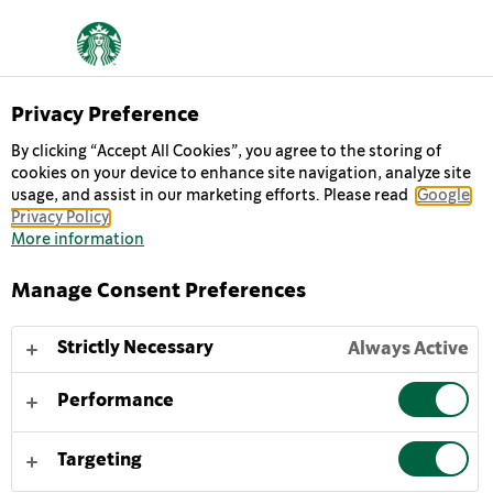
Privacy Preference
By clicking “Accept All Cookies”, you agree to the storing of
cookies on your device to enhance site navigation, analyze site
COFFEE
usage, and assist in our marketing efforts. Please read
Google
Privacy Policy
More information
Μια δόση χαράς μέσα σε ένα μπουκάλι. Το κρύο ρόφημα
καφέ Starbucks Frappuccino® βασίστηκε σε ένα
Manage Consent Preferences
αγαπημένο Starbucks Coffeehouse προϊόν. Ένα
απολαυστικό μείγμα από τον χαρακτηριστικό μας
Strictly Necessary
Always Active
καβουρδισμένο καφέ espresso με δροσερό, κρεμώδες
γάλα. Ένα ρόφημα καφέ με ονειρεμένη γεύση για το σπίτι ή
Performance
τον δρόμο.
Targeting
Για να απολαύσετε το κρύο ρόφημα καφέ Starbucks