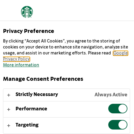
Privacy Preference
By clicking “Accept All Cookies”, you agree to the storing of
cookies on your device to enhance site navigation, analyze site
COOKIES & CREAM
usage, and assist in our marketing efforts. Please read
Google
Privacy Policy
More information
Du bonheur en bouteille : le Café Froid Starbucks
Frappuccino® Cookies & Cream s’inspire d’un grand
Manage Consent Preferences
classique des salons de café Starbucks ®. Une pause
cookie et café dans une boisson gourmande qui mêle
Strictly Necessary
Always Active
l’intensité de notre espresso torréfié signature, avec la
fraîcheur et l’onctuosité du lait : un petit délice à
Performance
savourer à la maison ou à emporter.
Targeting
Pour apprécier au mieux notre café froid Starbucks