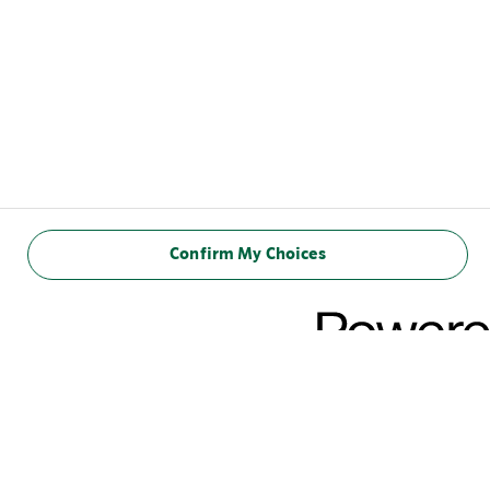
Confirm My Choices
INFORMACIÓN
NUTRICIONAL
(100 ml)