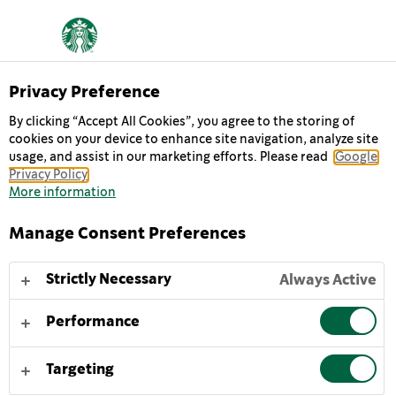
STARBUCKS
Privacy Preference
By clicking “Accept All Cookies”, you agree to the storing of
TRIPLESHOT™
cookies on your device to enhance site navigation, analyze site
usage, and assist in our marketing efforts. Please read
Google
ESPRESSO
Privacy Policy
More information
Starbucks Tripleshot™ Espresso: tres cargas de intenso
Manage Consent Preferences
espresso con leche cremosa para tener el triple de
energía. Ideal para empezar el día o mantener el ritmo
Strictly Necessary
Always Active
en los momentos más ajetreados.
Performance
Como mejor se disfruta el café helado Starbucks
Tripleshot™ Espresso es frío o con hielo, agitándolo
suavemente para despertar los sabores.
Targeting