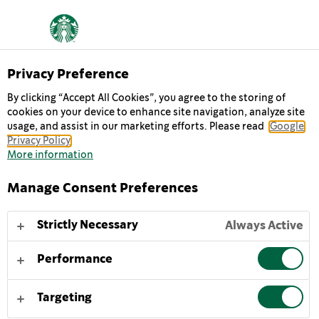
Privacy Preference
By clicking “Accept All Cookies”, you agree to the storing of
cookies on your device to enhance site navigation, analyze site
CAFFÉ LATTE
usage, and assist in our marketing efforts. Please read
Google
Privacy Policy
More information
Denne drik med et højt indhold af protein er fremstillet
med omhu og kærlighed af en silkeblød blanding af
Manage Consent Preferences
Starbucks® Arabica-kaffe med 20 g protein, cremet
letmælk og uden tilsat sukker*. Drikken kan nydes uanset
Strictly Necessary
Always Active
sted og tidspunkt på dagen, om det er før eller efter
morgentræningen eller for at hjælpe dig igennem en travl
eftermiddag på farten, så hjælper Starbucks® Protein
Performance
Drink with coffee dig til at understøtte dit daglige
proteinindtag uden at gå på kompromis med smagen.
Targeting