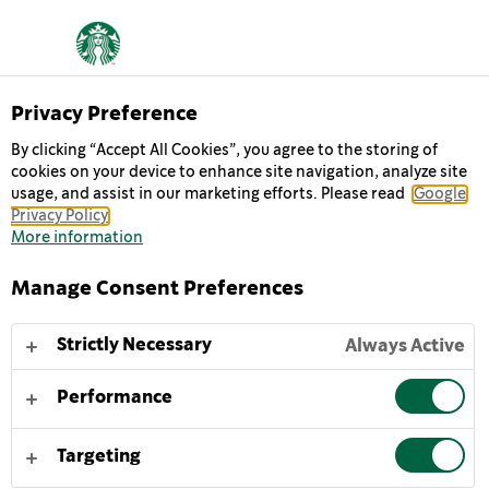
Privacy Preference
Chilled Classics
By clicking “Accept All Cookies”, you agree to the storing of
CAFFÈ LATTE NO
cookies on your device to enhance site navigation, analyze site
usage, and assist in our marketing efforts. Please read
Google
ADDED SUGAR
Privacy Policy
More information
Starbucks® Caffè Latte No Added Sugar Iced Coffee :
Manage Consent Preferences
une version plus légère, sans sucre et sans lactose*.
Une pause-café rafraîchissante au goût inoubliable.
Strictly Necessary
Always Active
Savourez nos cafés froids quand vous voulez, où que
vous soyez – à la maison ou en déplacement.
Performance
Pour mieux savourer notre délicieux Starbucks® Caffè
Targeting
Latte No Added Sugar, servir très frais ou avec des