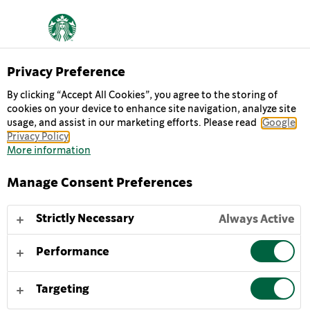
Privacy Preference
Chilled Classics
By clicking “Accept All Cookies”, you agree to the storing of
MULTISERVE CAFFÈ
cookies on your device to enhance site navigation, analyze site
usage, and assist in our marketing efforts. Please read
Google
LATTE
Privacy Policy
More information
De Starbucks® Multiserve Caffè Latte: een gekoelde
Manage Consent Preferences
blend van stevige espresso en romige melk, nu
verkrijgbaar voor thuis. Dezelfde geweldige smaak in
Strictly Necessary
Always Active
een grotere verpakking, voor meer koffiemomenten.
Performance
Om optimaal te genieten van onze heerlijke Starbucks®
Multiserve Caffè Latte serveer je die gekoeld of met
Targeting
ijs, en schud je zachtjes om de smaken te wekken.