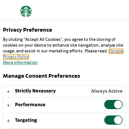
Privacy Preference
Chilled Classics
By clicking “Accept All Cookies”, you agree to the storing of
CAPPUCCINO
cookies on your device to enhance site navigation, analyze site
usage, and assist in our marketing efforts. Please read
Google
Privacy Policy
Geïnspireerd op een echte Starbucks
More information
koffiehuisklassieker. Starbucks® Cappuccino ijskoffie
is een gekoelde blend van stevige espresso, romige
Manage Consent Preferences
melk en heerlijke cacaotonen. Deze verfrissende
opkikker biedt een handige en toegankelijke optie
Strictly Necessary
Always Active
voor gekoelde koffie, perfect om overal van te
genieten - thuis of onderweg.
Performance
Voor de ultieme smaakbeleving serveer je de heerlijke
Targeting
Starbucks® Cappuccino gekoeld of met ijs, en schud je