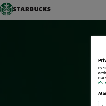
Pri
By cl
devic
mark
More
Man