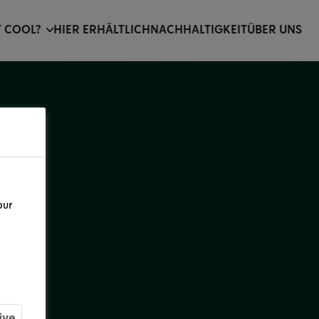
T COOL?
HIER ERHÄLTLICH
NACHHALTIGKEIT
ÜBER UNS
our
ive