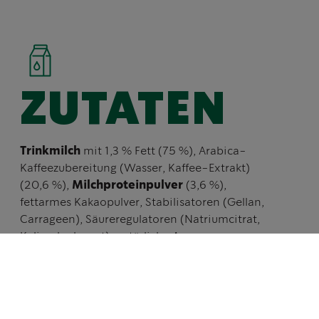
ZUTATEN
Trinkmilch
mit 1,3 % Fett (75 %), Arabica-
Kaffeezubereitung (Wasser, Kaffee-Extrakt)
(20,6 %),
Milchproteinpulver
(3,6 %),
fettarmes Kakaopulver, Stabilisatoren (Gellan,
Carrageen), Säureregulatoren (Natriumcitrat,
Kaliumkarbonat), natürliche Aromen,
Acesulfam-K.