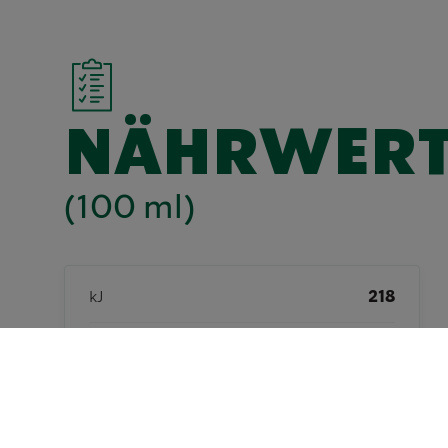
NÄHRWERT
(100 ml)
kJ
218
kcal
52
Fett insgesamt (g)
1,1
Gesättigte Fette (g)
0,7